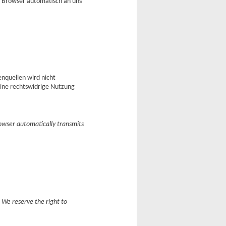
hr Browser automatisch an uns
nquellen wird nicht
eine rechtswidrige Nutzung
browser automatically transmits
 We reserve the right to