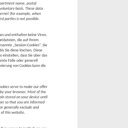
department name, postal
 voluntary basis. These data
nternet (for example, when
d parties is not possible.
an und enthalten keine Viren.
xtdateien, die auf Ihrem
nannte „Session-Cookies“. Sie
s Sie diese löschen. Diese
einstellen, dass Sie über das
mmte Fälle oder generell
vierung von Cookies kann die
ookies serve to make our offer
 by your browser. Most of the
ain stored on your device until
ser so that you are informed
 or generally exclude and
 of this website.