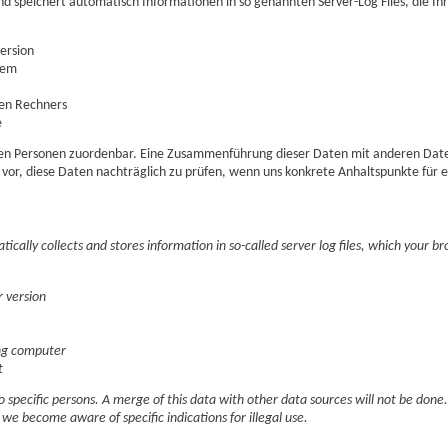
nd speichert automatisch Informationen in so genannten Server-Log Files, die I
ersion
tem
en Rechners
e
ten Personen zuordenbar. Eine Zusammenführung dieser Daten mit anderen Date
or, diese Daten nachträglich zu prüfen, wenn uns konkrete Anhaltspunkte für 
ically collects and stores information in so-called server log files, which your 
 version
ng computer
t
 specific persons. A merge of this data with other data sources will not be done.
f we become aware of specific indications for illegal use.