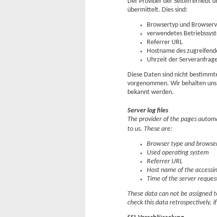
Der Provider der Seiten erhebt u
übermittelt. Dies sind:
Browsertyp und Browserv
verwendetes Betriebssys
Referrer URL
Hostname des zugreifend
Uhrzeit der Serveranfrag
Diese Daten sind nicht bestimm
vorgenommen. Wir behalten uns v
bekannt werden.
Server log files
The provider of the pages automat
to us. These are:
Browser type and browser
Used operating system
Referrer URL
Host name of the accessi
Time of the server reques
These data can not be assigned to
check this data retrospectively, i