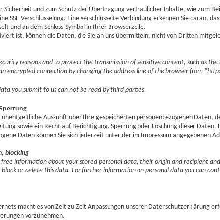
r Sicherheit und zum Schutz der Übertragung vertraulicher Inhalte, wie zum Beis
eine SSL-Verschlüsselung. Eine verschlüsselte Verbindung erkennen Sie daran, das
selt und an dem Schloss-Symbol in Ihrer Browserzeile.
viert ist, können die Daten, die Sie an uns übermitteln, nicht von Dritten mitge
security reasons and to protect the transmission of sensitive content, such as the
an encrypted connection by changing the address line of the browser from "http: /
data you submit to us can not be read by third parties.
 Sperrung
uf unentgeltliche Auskunft über Ihre gespeicherten personenbezogenen Daten, 
tung sowie ein Recht auf Berichtigung, Sperrung oder Löschung dieser Daten. 
ene Daten können Sie sich jederzeit unter der im Impressum angegebenen Ad
n, blocking
 free information about your stored personal data, their origin and recipient an
, block or delete this data. For further information on personal data you can cont
ernets macht es von Zeit zu Zeit Anpassungen unserer Datenschutzerklärung erf
nderungen vorzunehmen.