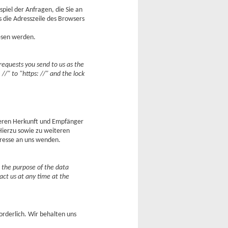
piel der Anfragen, die Sie an
s die Adresszeile des Browsers
lesen werden.
 requests you send to us as the
/" to "https: //" and the lock
deren Herkunft und Empfänger
Hierzu sowie zu weiteren
resse an uns wenden.
d the purpose of the data
act us at any time at the
orderlich. Wir behalten uns