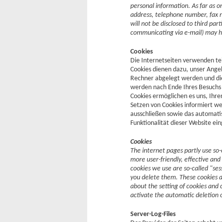
personal information. As far as 
address, telephone number, fax nu
will not be disclosed to third pa
communicating via e-mail) may hav
Cookies
Die Internetseiten verwenden te
Cookies dienen dazu, unser Angeb
Rechner abgelegt werden und die
werden nach Ende Ihres Besuchs a
Cookies ermöglichen es uns, Ihr
Setzen von Cookies informiert we
ausschließen sowie das automatis
Funktionalität dieser Website ein
Cookies
The internet pages partly use so
more user-friendly, effective and
cookies we use are so-called "ses
you delete them. These cookies a
about the setting of cookies and 
activate the automatic deletion 
Server-Log-Files