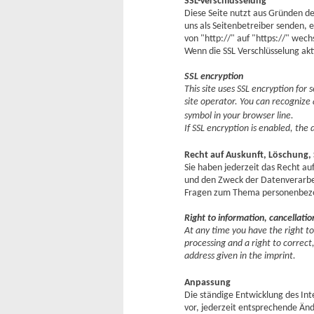
SSL-Verschlüsselung
Diese Seite nutzt aus Gründen de
uns als Seitenbetreiber senden, 
von "http://" auf "https://" wech
Wenn die SSL Verschlüsselung akti
SSL encryption
This site uses SSL encryption for 
site operator. You can recognize 
symbol in your browser line.
If SSL encryption is enabled, the 
Recht auf Auskunft, Löschung,
Sie haben jederzeit das Recht a
und den Zweck der Datenverarbei
Fragen zum Thema personenbezog
Right to information, cancellatio
At any time you have the right to
processing and a right to correct
address given in the imprint.
Anpassung
Die ständige Entwicklung des Int
vor, jederzeit entsprechende Ä