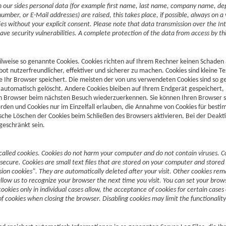
on our sides personal data (for example first name, last name, company name, 
mber, or E-Mail addresses) are raised, this takes place, if possible, always on a
rties without your explicit consent. Please note that data transmission over the I
e security vulnerabilities. A complete protection of the data from access by thir
ilweise so genannte Cookies. Cookies richten auf Ihrem Rechner keinen Schaden 
ot nutzerfreundlicher, effektiver und sicherer zu machen. Cookies sind kleine Te
 Ihr Browser speichert. Die meisten der von uns verwendeten Cookies sind so ge
utomatisch gelöscht. Andere Cookies bleiben auf Ihrem Endgerät gespeichert, bi
en Browser beim nächsten Besuch wiederzuerkennen. Sie können Ihren Browser so 
rden und Cookies nur im Einzelfall erlauben, die Annahme von Cookies für besti
che Löschen der Cookies beim Schließen des Browsers aktivieren. Bei der Deakti
geschränkt sein.
-called cookies. Cookies do not harm your computer and do not contain viruses. C
 secure. Cookies are small text files that are stored on your computer and stored
sion cookies". They are automatically deleted after your visit. Other cookies rem
llow us to recognize your browser the next time you visit. You can set your brow
cookies only in individual cases allow, the acceptance of cookies for certain cases
of cookies when closing the browser.
Disabling cookies may limit the functionality