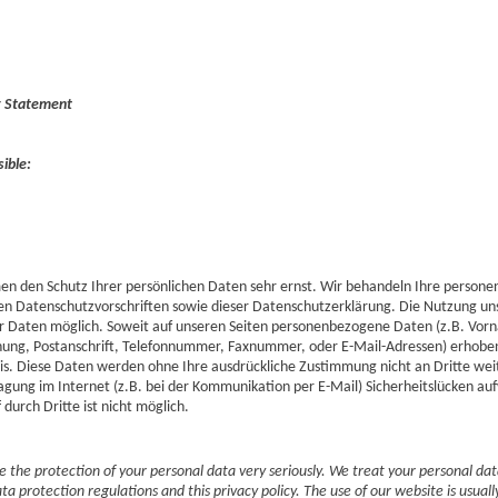
y Statement
ible:
men den Schutz Ihrer persönlichen Daten sehr ernst. Wir behandeln Ihre person
en Datenschutzvorschriften sowie dieser Datenschutzerklärung. Die Nutzung unse
 Daten möglich. Soweit auf unseren Seiten personenbezogene Daten (z.B. Vo
ng, Postanschrift, Telefonnummer, Faxnummer, oder E-Mail-Adressen) erhoben 
Basis. Diese Daten werden ohne Ihre ausdrückliche Zustimmung nicht an Dritte w
agung im Internet (z.B. bei der Kommunikation per E-Mail) Sicherheitslücken auf
durch Dritte ist nicht möglich.
 the protection of your personal data very seriously. We treat your personal data
a protection regulations and this privacy policy. The use of our website is usuall